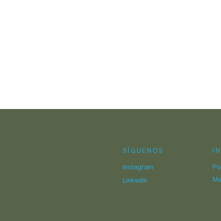
SÍGUENOS
I
Instagram
Po
Ma
LinkedIn