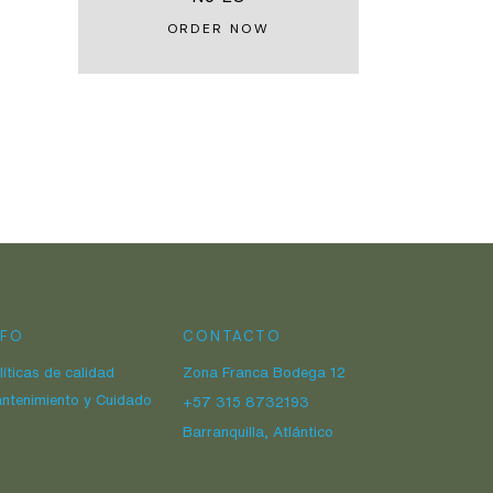
ORDER NOW
NFO
CONTACTO
líticas de calidad
Zona Franca Bodega 12
ntenimiento y Cuidado
+57 315 8732193
Barranquilla, Atlántico